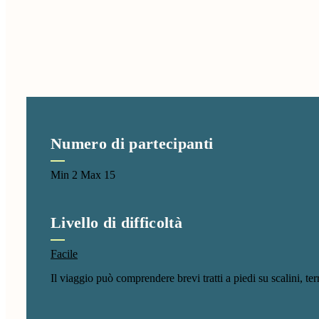
Numero di partecipanti
Min 2 Max 15
Livello di difficoltà
Facile
Il viaggio può comprendere brevi tratti a piedi su scalini, ter