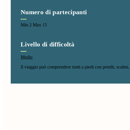
Numero di partecipanti
Min 2 Max 15
Livello di difficoltà
Medio
Il viaggio può comprendere tratti a piedi con pendii, scalini, 