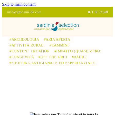
Skip to main content
info@globeinside.com
071 8853148
#ARCHEOLOGIA
#ARIA APERTA
#ATTIVITÀ RURALI
#CAMMINI
#CONTENT CREATION
#IMPATTO (QUASI) ZERO
#LONGEVITÀ
#OFF THE GRID
#RADICI
#SHOPPING ARTIGIANALE ED ESPERIENZIALE
TRANSFER PRIVATI
IN TUTTA LA
SARDEGNA