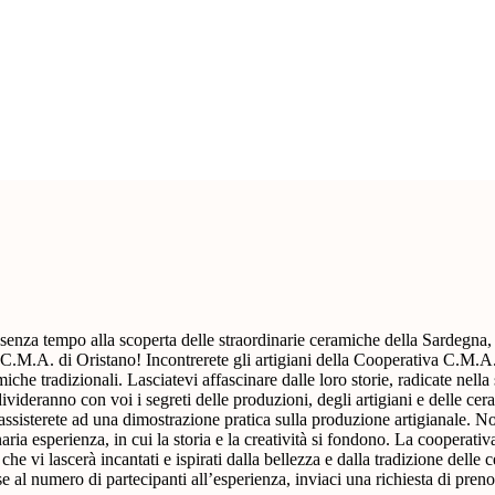
senza tempo alla scoperta delle straordinarie ceramiche della Sardegna,
 C.M.A. di Oristano! Incontrerete gli artigiani della Cooperativa C.M.A.
che tradizionali. Lasciatevi affascinare dalle loro storie, radicate nella 
ivideranno con voi i segreti delle produzioni, degli artigiani e delle ce
o assisterete ad una dimostrazione pratica sulla produzione artigianale. N
naria esperienza, in cui la storia e la creatività si fondono. La cooperat
he vi lascerà incantati e ispirati dalla bellezza e dalla tradizione delle
e al numero di partecipanti all’esperienza, inviaci una richiesta di pren